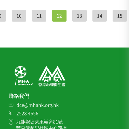
9
10
11
12
13
14
15
聯絡我們
dce@mhahk.org.hk
2528 4656
九龍觀塘茶果嶺道81號
茜草灣鄰里社區中心四樓