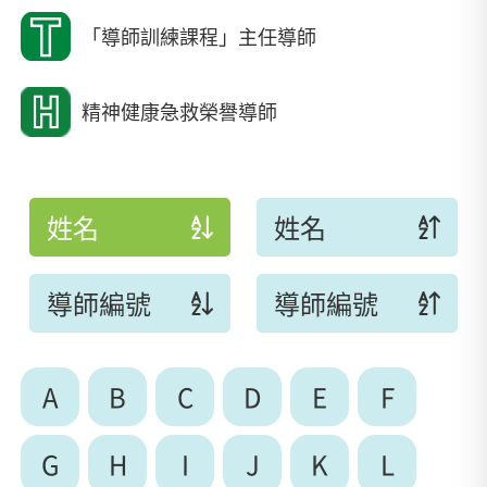
「導師訓練課程」主任導師
精神健康急救榮譽導師
姓名
姓名
導師編號
導師編號
A
B
C
D
E
F
G
H
I
J
K
L