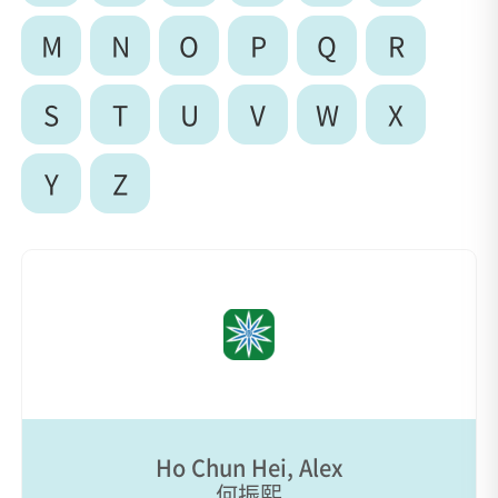
M
N
O
P
Q
R
S
T
U
V
W
X
Y
Z
Ho Chun Hei, Alex
何振熙