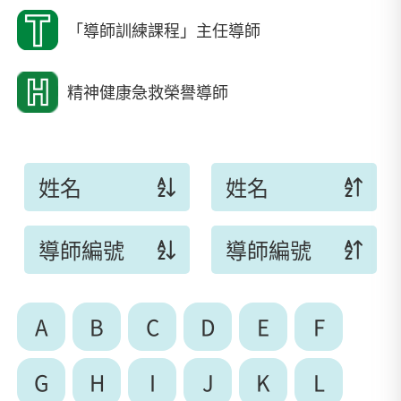
「導師訓練課程」主任導師
精神健康急救榮譽導師
姓名
姓名
導師編號
導師編號
A
B
C
D
E
F
G
H
I
J
K
L