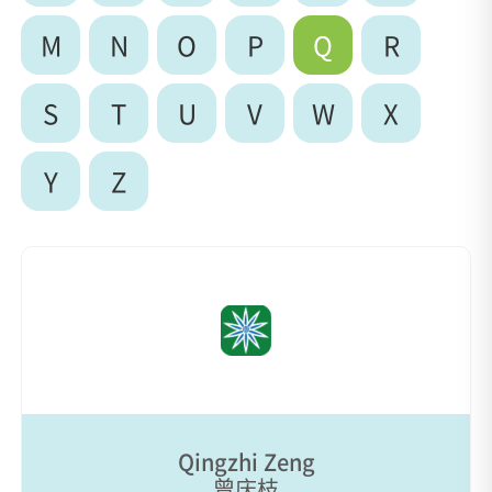
M
N
O
P
Q
R
S
T
U
V
W
X
Y
Z
Qingzhi Zeng
曾庆枝