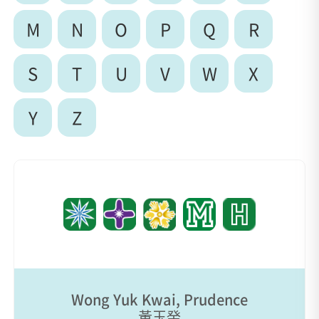
M
N
O
P
Q
R
S
T
U
V
W
X
Y
Z
Wong Yuk Kwai, Prudence
黃玉癸