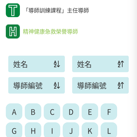
「導師訓練課程」主任導師
精神健康急救榮譽導師
姓名
姓名
導師編號
導師編號
A
B
C
D
E
F
G
H
I
J
K
L