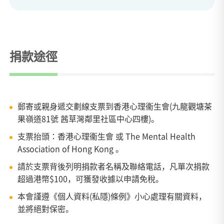
捐款途徑
郵寄或親身遞交劃線支票到香港心理衞生會(九龍觀塘茶
果嶺道81號 茜草灣鄰里社區中心四樓)。
支票抬頭：香港心理衞生會 或 The Mental Health
Association of Hong Kong 。
請於支票背後列明捐款者名稱及聯絡電話，凡單次捐款
超過港幣$100，可獲發收據以申請免稅。
本會謹遵《個人資料(私隱)條例》小心處理有關資料，
並將絕對保密。