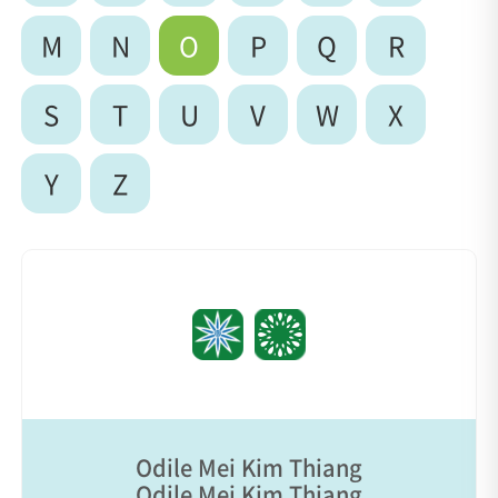
M
N
O
P
Q
R
S
T
U
V
W
X
Y
Z
Odile Mei Kim Thiang
Odile Mei Kim Thiang