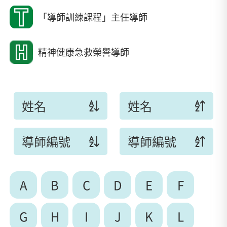
「導師訓練課程」主任導師
精神健康急救榮譽導師
姓名
姓名
導師編號
導師編號
A
B
C
D
E
F
G
H
I
J
K
L