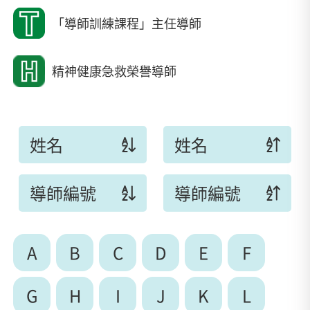
「導師訓練課程」主任導師
精神健康急救榮譽導師
姓名
姓名
導師編號
導師編號
A
B
C
D
E
F
G
H
I
J
K
L