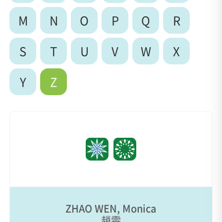
M
N
O
P
Q
R
S
T
U
V
W
X
Y
Z
ZHAO WEN, Monica
趙雯