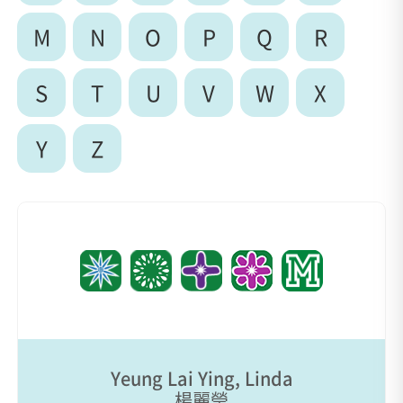
M
N
O
P
Q
R
S
T
U
V
W
X
Y
Z
Yeung Lai Ying, Linda
楊麗瑩