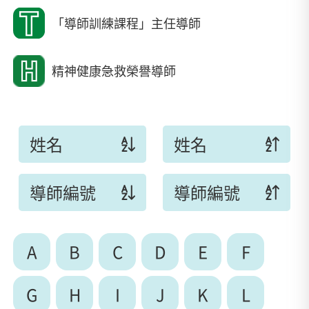
「導師訓練課程」主任導師
精神健康急救榮譽導師
姓名
姓名
導師編號
導師編號
A
B
C
D
E
F
G
H
I
J
K
L