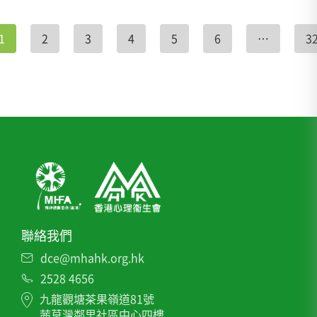
1
2
3
4
5
6
…
3
聯絡我們
dce@mhahk.org.hk
2528 4656
九龍觀塘茶果嶺道81號
茜草灣鄰里社區中心四樓