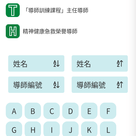
「導師訓練課程」主任導師
精神健康急救榮譽導師
姓名
姓名
導師編號
導師編號
A
B
C
D
E
F
G
H
I
J
K
L