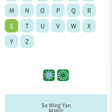
M
N
O
P
Q
R
S
T
U
V
W
X
Y
Z
So Wing Yan
蘇穎欣