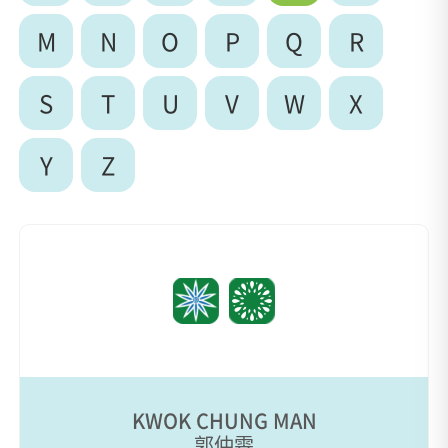
M
N
O
P
Q
R
S
T
U
V
W
X
Y
Z
KWOK CHUNG MAN
郭仲雯