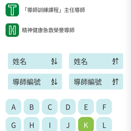
「導師訓練課程」主任導師
精神健康急救榮譽導師
姓名
姓名
導師編號
導師編號
A
B
C
D
E
F
G
H
I
J
K
L