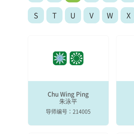
S
T
U
V
W
X
Chu Wing Ping
朱泳平
导师编号：214005