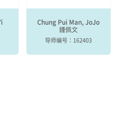
i
Chung Pui Man, JoJo
鍾佩文
导师编号：162403