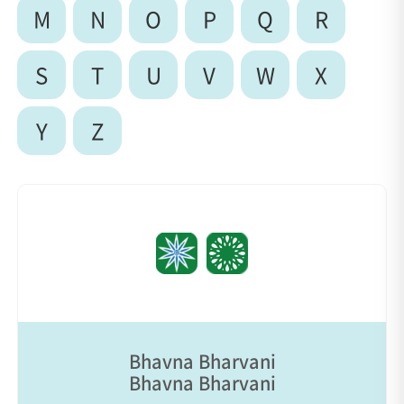
M
N
O
P
Q
R
S
T
U
V
W
X
Y
Z
Bhavna Bharvani
Bhavna Bharvani