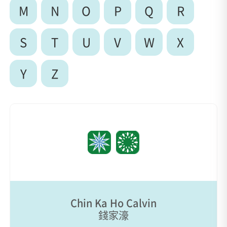
M
N
O
P
Q
R
S
T
U
V
W
X
Y
Z
Chin Ka Ho Calvin
錢家濠