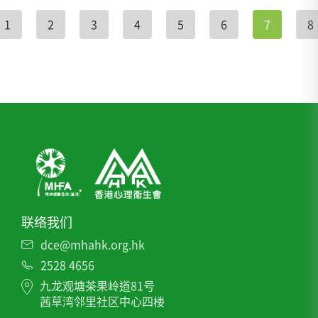
1
2
3
4
5
6
7
8
联络我们
dce@mhahk.org.hk
2528 4656
九龙观塘茶果岭道81号
茜草湾邻里社区中心四楼