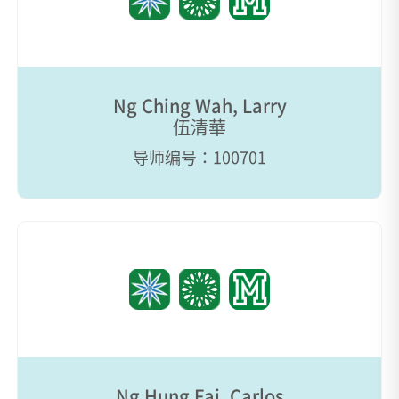
Ng Ching Wah, Larry
伍清華
导师编号：100701
Ng Hung Fai, Carlos