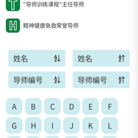
“导师训练课程”主任导师
精神健康急救荣誉导师
姓名
姓名
导师编号
导师编号
A
B
C
D
E
F
G
H
I
J
K
L