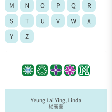
M
N
O
P
Q
R
S
T
U
V
W
X
Y
Z
Yeung Lai Ying, Linda
楊麗瑩