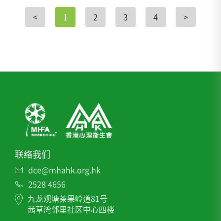
<
1
2
3
4
>
联络我们
dce@mhahk.org.hk
2528 4656
九龙观塘茶果岭道81号
茜草湾邻里社区中心四楼