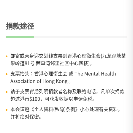
捐款途径
邮寄或亲身递交划线支票到香港心理衞生会(九龙观塘茶
果岭道81号 茜草湾邻里社区中心四楼)。
支票抬头：香港心理衞生会 或 The Mental Health
Association of Hong Kong 。
请于支票背后列明捐款者名称及联络电话，凡单次捐款
超过港币$100，可获发收据以申请免税。
本会谨遵《个人资料(私隐)条例》小心处理有关资料，
并将绝对保密。