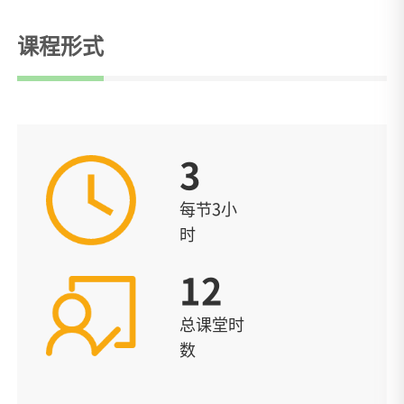
课程形式
3
每节3小
时
12
总课堂时
数